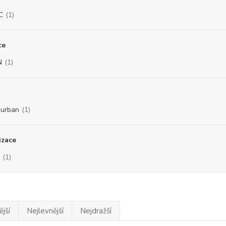
C
(1)
ce
N
(1)
urban
(1)
izace
(1)
jší
Nejlevnější
Nejdražší