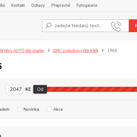
íků
Kontakt
Odkazy
Přepravné
Fotogalerie
Nevíte
+420
N filtry AUTO dle značky
GMC vzduchový filtr K&N
1966
6
Kč
Od
adem
Novinka
Akce
a