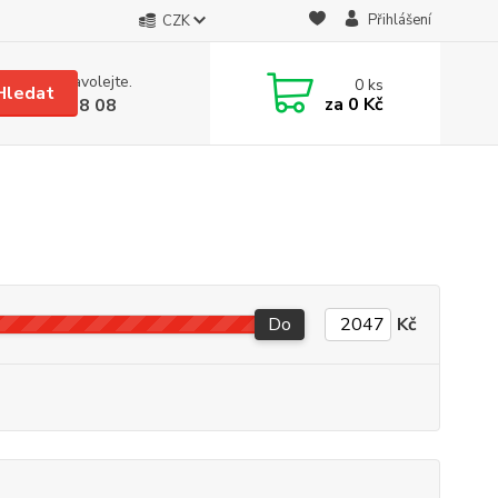
Přihlášení
CZK
 si rady? Zavolejte.
0
ks
Hledat
za
0 Kč
 608 08 18 08
Do
Kč