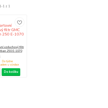
1-1 z 1
ní vzduchový filtr
ban 250 E-1070
č
Do týdne
Do košíku