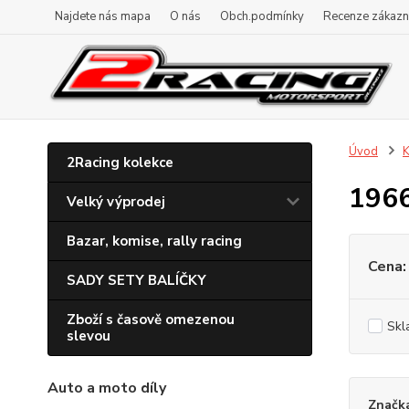
Najdete nás mapa
O nás
Obch.podmínky
Recenze zákazn
Úvod
K
2Racing kolekce
196
Velký výprodej
Bazar, komise, rally racing
Cena:
SADY SETY BALÍČKY
Zboží s časově omezenou
Skl
slevou
Auto a moto díly
Značk