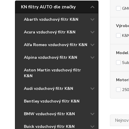
KN filtry AUTO dle značky
GM
Abarth vzduchový filtr K&N
Výrob
Acura vzduchový filtr K&N
K&
Alfa Romeo vzduchový filtr K&N
Model
Alpina vzduchový filtr K&N
Sub
Aston Martin vzduchový filtr
K&N
Motor
Audi vzduchový filtr K&N
250
Bentley vzduchový filtr K&N
BMW vzduchový filtr K&N
Nejnově
Buick vzduchový filtr K&N