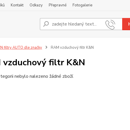
íků
Kontakt
Odkazy
Přepravné
Fotogalerie
Nevíte
+420
N filtry AUTO dle značky
RAM vzduchový filtr K&N
vzduchový filtr K&N
tegorii nebylo nalezeno žádné zboží.