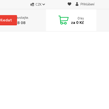
Přihlášení
CZK
 si rady? Zavolejte.
0
ks
Hledat
za
0 Kč
 608 08 18 08