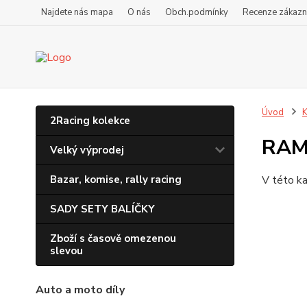
Najdete nás mapa
O nás
Obch.podmínky
Recenze zákazn
Úvod
K
2Racing kolekce
RAM 
Velký výprodej
Bazar, komise, rally racing
V této ka
SADY SETY BALÍČKY
Zboží s časově omezenou
slevou
Auto a moto díly