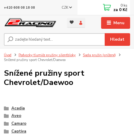
0
ks
CZK
+420 608 08 18 08
za
0 Kč
Menu
Hledat
Úvod
Podvozky tlumiče pružiny silentbloky
Sada pružin (snížené)
Snížené pružiny sport Chevrolet/Daewoo
Snížené pružiny sport
Chevrolet/Daewoo
Acadia
Aveo
Camaro
Captiva