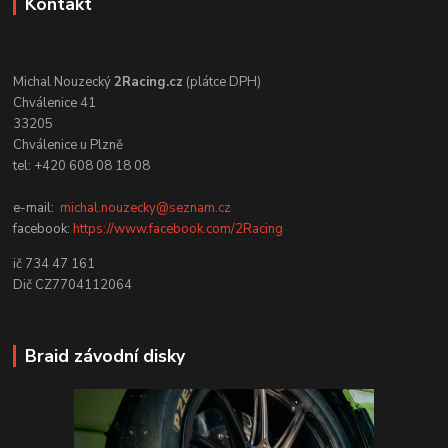
Kontakt
Michal Nouzecký
2Racing.cz
(plátce DPH)
Chválenice 41
33205
Chválenice u Plzně
tel: +420 608 08 18 08
e-mail:
michal.nouzecky@seznam.cz
facebook:
https://www.facebook.com/2Racing
ič 734 47 161
Dič CZ7704112064
Braid závodní disky