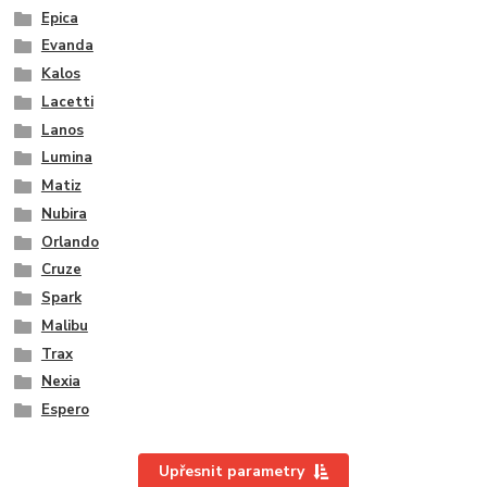
Epica
Evanda
Kalos
Lacetti
Lanos
Lumina
Matiz
Nubira
Orlando
Cruze
Spark
Malibu
Trax
Nexia
Espero
Upřesnit parametry