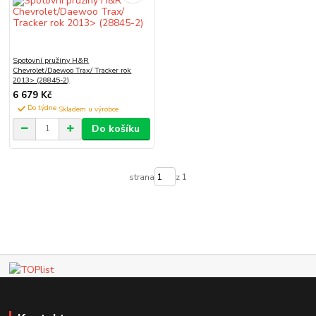
Spotovní pružiny H&R
Chevrolet/Daewoo Trax/ Tracker rok
2013> (28845-2)
6 679 Kč
Do týdne
Do košíku
strana
z 1