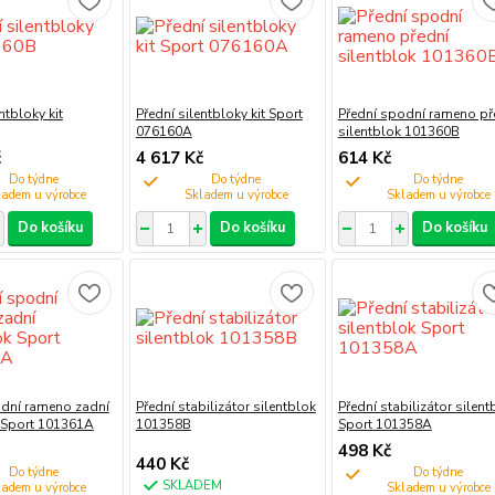
ntbloky kit
Přední silentbloky kit Sport
Přední spodní rameno př
076160A
silentblok 101360B
č
4 617 Kč
614 Kč
Do týdne
Do týdne
Do týdne
Do košíku
Do košíku
Do košíku
odní rameno zadní
Přední stabilizátor silentblok
Přední stabilizátor silent
k Sport 101361A
101358B
Sport 101358A
498 Kč
440 Kč
Do týdne
Do týdne
SKLADEM