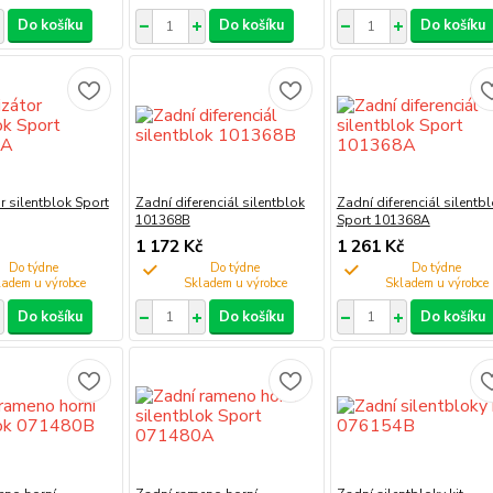
Do košíku
Do košíku
Do košíku
or silentblok Sport
Zadní diferenciál silentblok
Zadní diferenciál silentb
101368B
Sport 101368A
1 172 Kč
1 261 Kč
Do týdne
Do týdne
Do týdne
Do košíku
Do košíku
Do košíku