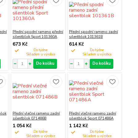
ední
Přední spodní rameno přední
Přední spodní rameno zadní
silentblok Sport 101360A
silentblok 101361B
673 Kč
614 Kč
Do týdne
Do týdne
Do košíku
Do košíku
blok
Přední vlečné rameno zadní
Přední vlečné rameno zadní
silentblok 071486B
silentblok Sport 071486A
1 054 Kč
1 142 Kč
Do týdne
Do týdne