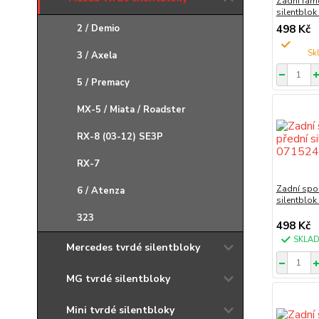
Zadní ram
silentblo
2 / Demio
498 Kč
3 / Axela
5 / Premacy
MX-5 / Miata / Roadster
RX-8 (03-12) SE3P
RX-7
Zadní spo
6 / Atenza
silentblo
323
498 Kč
SKLA
Mercedes tvrdé silentbloky
MG tvrdé silentbloky
Mini tvrdé silentbloky