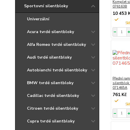
Komplet si
Sportovní silentbloky
076163B
10 453 
Univerzální
Acura tvrdé silentbloky
Alfa Romeo tvrdé silentbloky
Audi tvrdé silentbloky
Autobianchi tvrdé silentbloky
Přední ram
BMW tvrdé silentbloky
silentblok
071465A
761 Kč
Cadillac tvrdé silentbloky
Citroen tvrdé silentbloky
Cupra tvrdé silentbloky