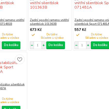
ní rameno vnitřní
Zadní spodní rameno vnitřní
Zadní spodní rameno vnit
k 071481B
silentblok 101363B
silentblok Sport 071481
673 Kč
557 Kč
Do týdne
Do týdne
Do týdne
Do košíku
Do košíku
Do košíku
ilizátor silentblok
367A
Do týdne