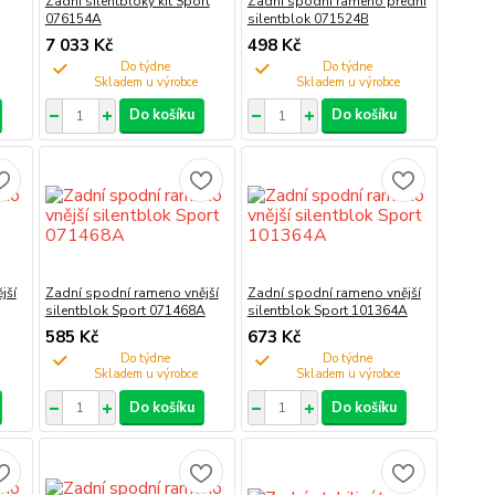
Zadní silentbloky kit Sport
Zadní spodní rameno přední
076154A
silentblok 071524B
7 033 Kč
498 Kč
Do týdne
Do týdne
Do košíku
Do košíku
jší
Zadní spodní rameno vnější
Zadní spodní rameno vnější
silentblok Sport 071468A
silentblok Sport 101364A
585 Kč
673 Kč
Do týdne
Do týdne
Do košíku
Do košíku