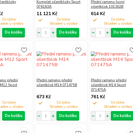
lentbloky
Komplet silentbloky Sport
Přední rameno horní
076163A
silentblok 101362B
Kč
11 121 Kč
614 Kč
Do týdne
Do týdne
Do týdne
Do košíku
Do košíku
Do košíku
eno přední
Přední rameno přední
Přední rameno přední
 M12 Sport
silentblok M14 071475B
silentblok M14 Sport
071475A
673 Kč
761 Kč
Do týdne
Do týdne
Do týdne
Do košíku
Do košíku
Do košíku