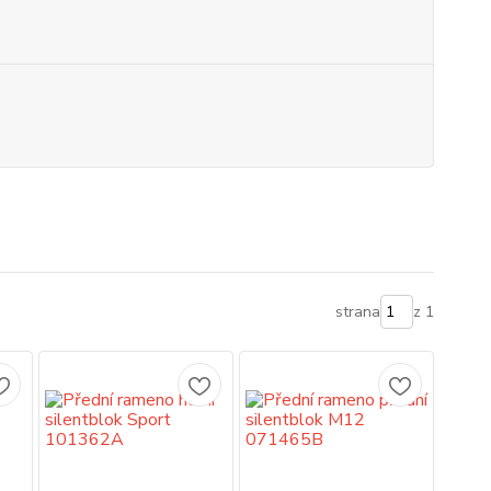
strana
z 1