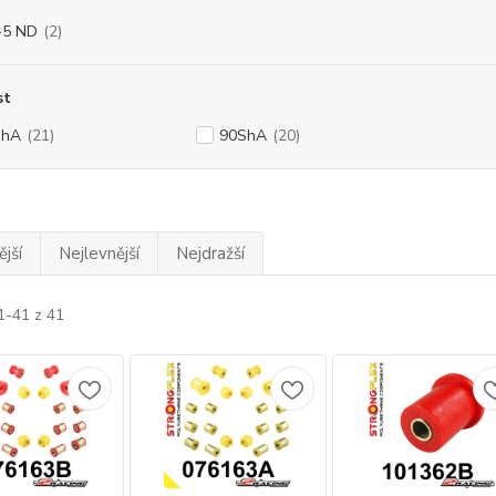
-5 ND
(2)
st
ShA
(21)
90ShA
(20)
jší
Nejlevnější
Nejdražší
1-41 z 41