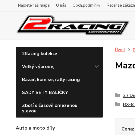
Najdete nás mapa
O nás
Obch.podmínky
Recenze zákazn
Úvod
P
2Racing kolekce
Mazd
Velký výprodej
Bazar, komise, rally racing
SADY SETY BALÍČKY
2 / D
RX-8 
Zboží s časově omezenou
slevou
Auto a moto díly
Cena: