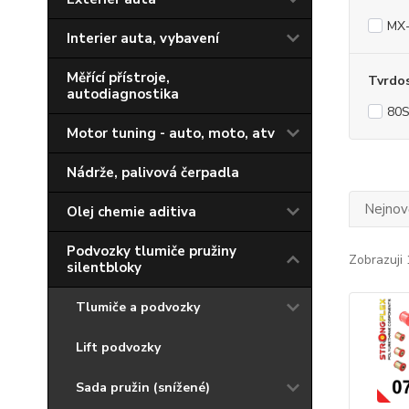
MX
Interier auta, vybavení
Měřící přístroje,
Tvrdo
autodiagnostika
80
Motor tuning - auto, moto, atv
Nádrže, palivová čerpadla
Nejnově
Olej chemie aditiva
Podvozky tlumiče pružiny
Zobrazuji 
silentbloky
Tlumiče a podvozky
Lift podvozky
Sada pružin (snížené)