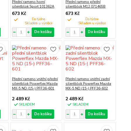
Přední rameno horní
Přední rameno přední
silentblok Sport 101362A
silentblok M12 071465B
673 Kč
673 Kč
Do týdne
Do týdne
Do košíku
Do košíku
Přední rameno vnitřní přední
Přední rameno vnitřní zadní
silentblok Powerflex Mazda
silentblok Powerflex Mazda
MX-5 ND (15-) PFF36-601
MX-5 ND (15-) PFF36-602
2 489 Kč
2 489 Kč
SKLADEM
SKLADEM
Do košíku
Do košíku