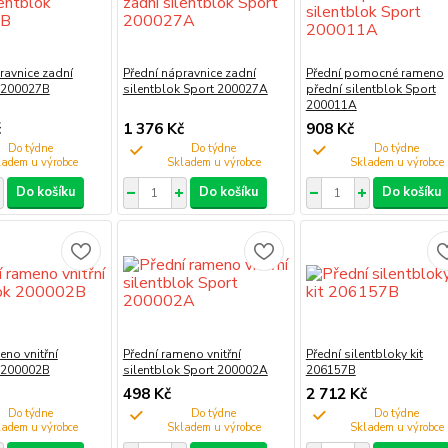
ravnice zadní
Přední nápravnice zadní
Přední pomocné rameno
k 200027B
silentblok Sport 200027A
přední silentblok Sport
200011A
č
1 376 Kč
908 Kč
Do týdne
Do týdne
Do týdne
Do košíku
Do košíku
Do košíku
eno vnitřní
Přední rameno vnitřní
Přední silentbloky kit
k 200002B
silentblok Sport 200002A
206157B
498 Kč
2 712 Kč
Do týdne
Do týdne
Do týdne