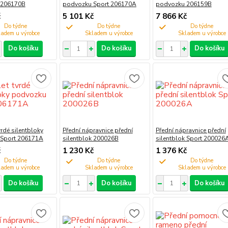
 206170B
podvozku Sport 206170A
podvozku 206159B
č
5 101 Kč
7 866 Kč
Do týdne
Do týdne
Do týdne
Do košíku
Do košíku
Do košíku
rdé silentbloky
Přední nápravnice přední
Přední nápravnice přední
Sport 206171A
silentblok 200026B
silentblok Sport 200026
č
1 230 Kč
1 376 Kč
Do týdne
Do týdne
Do týdne
Do košíku
Do košíku
Do košíku