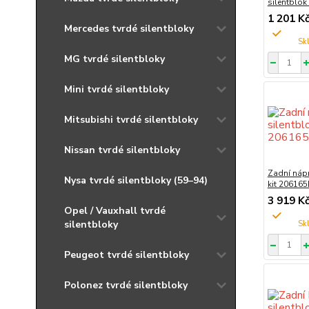
silentblo
1 201 K
Mercedes tvrdé silentbloky
MG tvrdé silentbloky
Mini tvrdé silentbloky
Mitsubishi tvrdé silentbloky
Nissan tvrdé silentbloky
Zadní nápr
Nysa tvrdé silentbloky (59–94)
kit 206165
3 919 K
Opel / Vauxhall tvrdé
silentbloky
Peugeot tvrdé silentbloky
Polonez tvrdé silentbloky