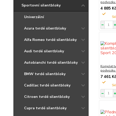
podvozku
Sportovní silentbloky
4 885 K
Univerzální
Acura tvrdé silentbloky
Alfa Romeo tvrdé silentbloky
Audi tvrdé silentbloky
Autobianchi tvrdé silentbloky
Komplet tv
podvozku 
BMW tvrdé silentbloky
7 461 K
Cadillac tvrdé silentbloky
Citroen tvrdé silentbloky
Cupra tvrdé silentbloky