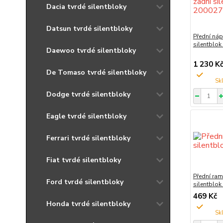
Dacia tvrdé silentbloky
Datsun tvrdé silentbloky
Přední náp
silentblo
Daewoo tvrdé silentbloky
1 230 K
De Tomaso tvrdé silentbloky
Dodge tvrdé silentbloky
Eagle tvrdé silentbloky
Ferrari tvrdé silentbloky
Fiat tvrdé silentbloky
Přední ram
Ford tvrdé silentbloky
silentblo
469 Kč
Honda tvrdé silentbloky