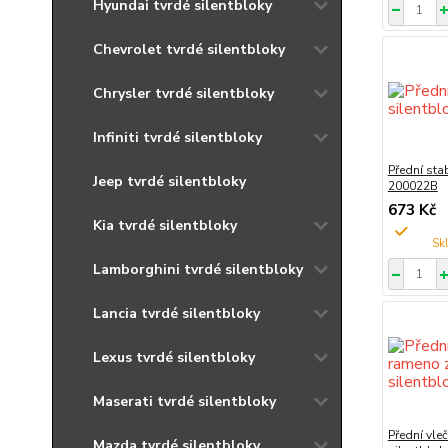
Hyundai tvrdé silentbloky
Chevrolet tvrdé silentbloky
Chrysler tvrdé silentbloky
Infiniti tvrdé silentbloky
Přední stab
Jeep tvrdé silentbloky
200022B
673 Kč
Kia tvrdé silentbloky
Lamborghini tvrdé silentbloky
Lancia tvrdé silentbloky
Lexus tvrdé silentbloky
Maserati tvrdé silentbloky
Přední vle
Mazda tvrdé silentbloky