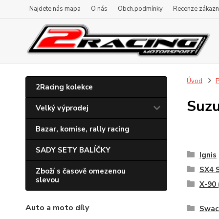
Najdete nás mapa
O nás
Obch.podmínky
Recenze zákazn
Úvod
P
2Racing kolekce
Suzu
Velký výprodej
Bazar, komise, rally racing
SADY SETY BALÍČKY
Ignis
SX4 S
Zboží s časově omezenou
slevou
X-90 
Auto a moto díly
Swace