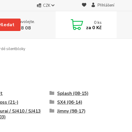
Přihlášení
CZK
 si rady? Zavolejte.
0
ks
Hledat
za
0 Kč
 608 08 18 08
rdé silentbloky
ft
Splash (08-15)
oss (21-)
SX4 (06-14)
rai / SJ410 / SJ413
Jimny (98-17)
03)