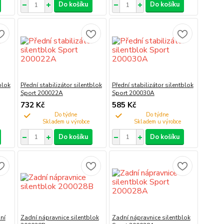
Do košíku
Do košíku
blok
Přední stabilizátor silentblok
Přední stabilizátor silentblok
Sport 200022A
Sport 200030A
732 Kč
585 Kč
Do týdne
Do týdne
Do košíku
Do košíku
ní
Zadní nápravnice silentblok
Zadní nápravnice silentblok