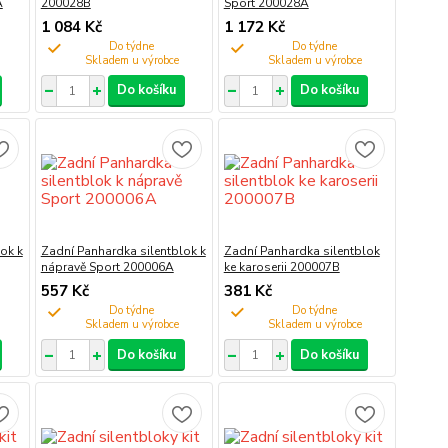
A
200028B
Sport 200028A
1 084 Kč
1 172 Kč
Do týdne
Do týdne
Do košíku
Do košíku
ok k
Zadní Panhardka silentblok k
Zadní Panhardka silentblok
nápravě Sport 200006A
ke karoserii 200007B
557 Kč
381 Kč
Do týdne
Do týdne
Do košíku
Do košíku