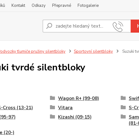
íků
Kontakt
Odkazy
Přepravné
Fotogalerie
Nevíte
+420
odvozky tlumiče pružiny silentbloky
Sportovní silentbloky
Suzuki tv
ki tvrdé silentbloky
Wagon R+ (99-08)
Swi
-Cross (13-21)
Vitara
S-Cr
(95-97)
Kizashi (09-15)
Samu
(81-
 (20-)