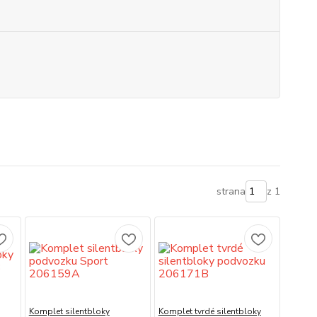
strana
z 1
Komplet silentbloky
Komplet tvrdé silentbloky