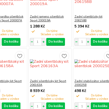
ardka silentblok
Zadní rameno silentblok
Zadní silentbloky kit
ii Sport 200007A
Sport 200019A
206158B
1 288 Kč
5 394 Kč
Do týdne
Do týdne
Do týdne
Do košíku
Do košíku
Do košíku
ntbloky kit Sport
Zadní silentbloky kit Sport
Zadní stabilizátor silent
206163A
200025B
č
8 939 Kč
498 Kč
Do týdne
Do týdne
Do týdne
Do košíku
Do košíku
Do košíku