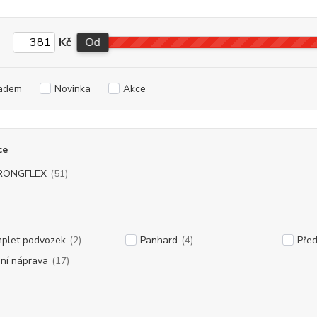
Kč
Od
adem
Novinka
Akce
ce
RONGFLEX
(51)
plet podvozek
(2)
Panhard
(4)
Před
ní náprava
(17)