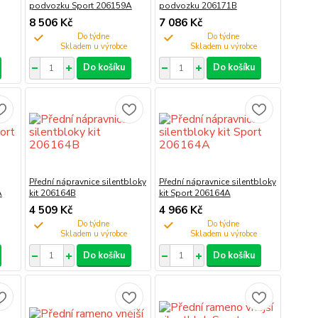
podvozku Sport 206159A
podvozku 206171B
8 506 Kč
7 086 Kč
Do týdne
Do týdne
Do košíku
Do košíku
Přední nápravnice silentbloky
Přední nápravnice silentbloky
A
kit 206164B
kit Sport 206164A
4 509 Kč
4 966 Kč
Do týdne
Do týdne
Do košíku
Do košíku