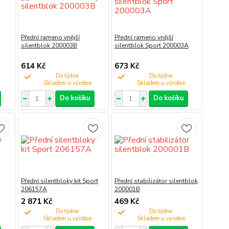
Přední rameno vnější
Přední rameno vnější
silentblok 200003B
silentblok Sport 200003A
614 Kč
673 Kč
Do týdne
Do týdne
Do košíku
Do košíku
Přední silentbloky kit Sport
Přední stabilizátor silentblok
206157A
200001B
2 871 Kč
469 Kč
Do týdne
Do týdne