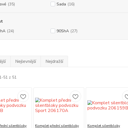
ové
(35)
Sada
(16)
st
ShA
(24)
90ShA
(27)
jší
Nejlevnější
Nejdražší
1-51 z 51
ední silentbloky
Komplet přední silentbloky
Komplet silentbloky