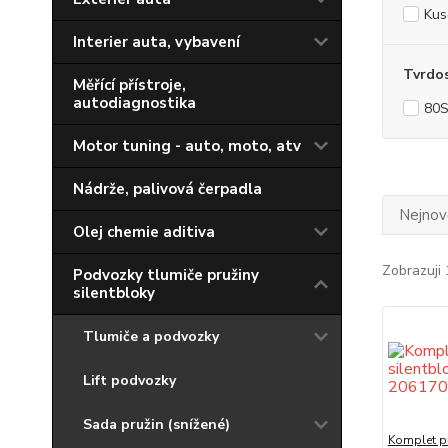
Kus
Interier auta, vybavení
Tvrdo
Měřící přístroje,
autodiagnostika
80
Motor tuning - auto, moto, atv
Nádrže, palivová čerpadla
Nejnově
Olej chemie aditiva
Zobrazuji 
Podvozky tlumiče pružiny
silentbloky
Tlumiče a podvozky
Lift podvozky
Sada pružin (snížené)
Komplet př