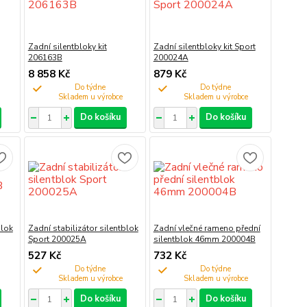
Zadní silentbloky kit
Zadní silentbloky kit Sport
206163B
200024A
8 858 Kč
879 Kč
Do týdne
Do týdne
Do košíku
Do košíku
blok
Zadní stabilizátor silentblok
Zadní vlečné rameno přední
Sport 200025A
silentblok 46mm 200004B
527 Kč
732 Kč
Do týdne
Do týdne
Do košíku
Do košíku