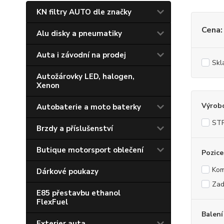
KN filtry AUTO dle značky
Cena:
Alu disky a pneumatiky
Auta i závodní na prodej
Skl
Autožárovky LED, halogen,
Xenon
Výrob
Autobaterie a moto baterky
ST
Brzdy a příslušenství
Butique motorsport oblečení
Pozice
Kom
Dárkové poukazy
Zad
E85 přestavbu ethanol
FlexFuel
Balení
Exterier auta