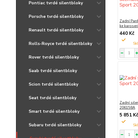
Pontiac tvrdé silentbloky
Porsche tvrdé silentbloky
Zadní Panh
ke karoser
Renault tvrdé silentbloky
440 Kč
Rolls-Royce tvrdé silentbloky
Rover tvrdé silentbloky
Saab tvrdé silentbloky
Scion tvrdé silentbloky
Seat tvrdé silentbloky
Zadní sile
206158A
Smart tvrdé silentbloky
5 851 K
Subaru tvrdé silentbloky