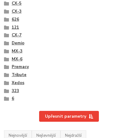
CX-5
CX-3
626
121
CX-7
Demio
MX-3
MX-6
Premacy
Tribute
Xedos
323
6
Upřesnit parametry
Nejnovější
Nejlevnější
Nejdražší