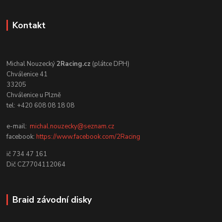
Kontakt
Michal Nouzecký
2Racing.cz
(plátce DPH)
Chválenice 41
33205
Chválenice u Plzně
tel: +420 608 08 18 08
e-mail:
michal.nouzecky@seznam.cz
facebook:
https://www.facebook.com/2Racing
ič 734 47 161
Dič CZ7704112064
Braid závodní disky