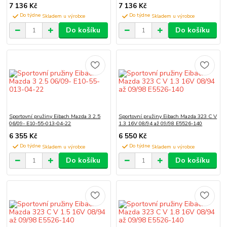
7 136 Kč
7 136 Kč
Do týdne
Do týdne
Do košíku
Do košíku
Sportovní pružiny Eibach Mazda 3 2.5
Sportovní pružiny Eibach Mazda 323 C V
06/09- E10-55-013-04-22
1.3 16V 08/94 až 09/98 E5526-140
6 355 Kč
6 550 Kč
Do týdne
Do týdne
Do košíku
Do košíku