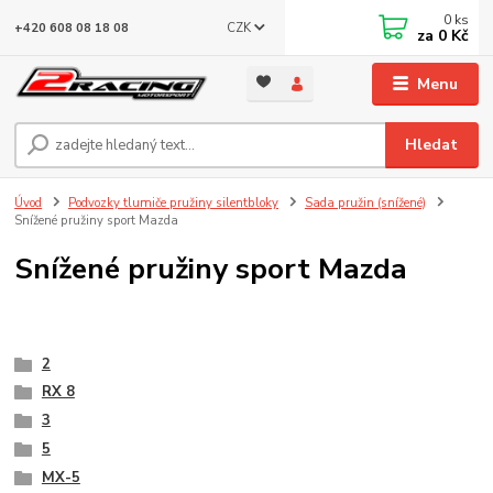
0
ks
CZK
+420 608 08 18 08
za
0 Kč
Menu
Hledat
Úvod
Podvozky tlumiče pružiny silentbloky
Sada pružin (snížené)
Snížené pružiny sport Mazda
Snížené pružiny sport Mazda
2
RX 8
3
5
MX-5