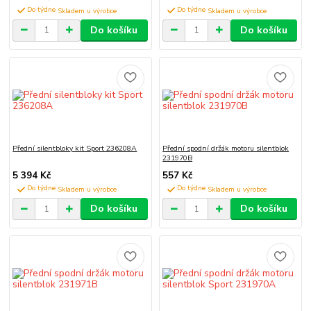
Do týdne
Do týdne
Do košíku
Do košíku
Přední silentbloky kit Sport 236208A
Přední spodní držák motoru silentblok
231970B
5 394 Kč
557 Kč
Do týdne
Do týdne
Do košíku
Do košíku