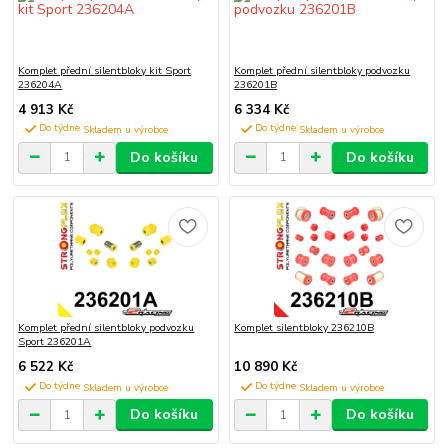
Komplet přední silentbloky kit Sport
Komplet přední silentbloky podvozku
236204A
236201B
4 913 Kč
6 334 Kč
Do týdne
Do týdne
Do košíku
Do košíku
Komplet přední silentbloky podvozku
Komplet silentbloky 236210B
Sport 236201A
6 522 Kč
10 890 Kč
Do týdne
Do týdne
Do košíku
Do košíku