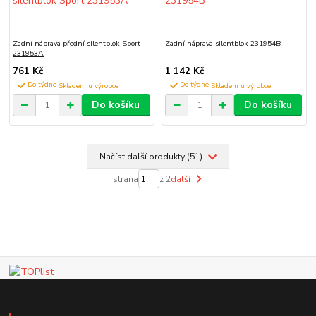
Zadní náprava přední silentblok Sport
Zadní náprava silentblok 231954B
231953A
761 Kč
1 142 Kč
Do týdne
Do týdne
Do košíku
Do košíku
Načíst další produkty (51)
strana
z 2
další