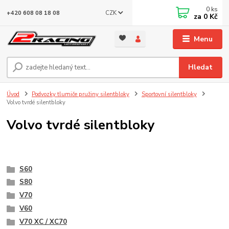
0
ks
CZK
+420 608 08 18 08
za
0 Kč
Menu
Hledat
Úvod
Podvozky tlumiče pružiny silentbloky
Sportovní silentbloky
Volvo tvrdé silentbloky
Volvo tvrdé silentbloky
S60
S80
V70
V60
V70 XC / XC70