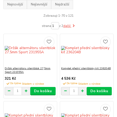
Nejnovější
Nejlevnější
Nejdražší
Zobrazuji 1-70 z 121
strana
z 2
další
Držák alternátoru silentblok 27,5mm
Komplet přední silentbloky kit 236204B
Sport 231955A
321 Kč
4 536 Kč
Do týdne
Do týdne
Do košíku
Do košíku