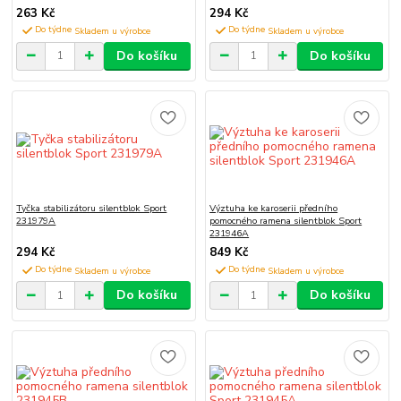
263 Kč
294 Kč
Do týdne
Do týdne
Do košíku
Do košíku
Tyčka stabilizátoru silentblok Sport
Výztuha ke karoserii předního
231979A
pomocného ramena silentblok Sport
231946A
294 Kč
849 Kč
Do týdne
Do týdne
Do košíku
Do košíku