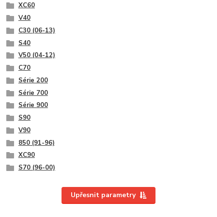
XC60
V40
C30 (06-13)
S40
V50 (04-12)
C70
Série 200
Série 700
Série 900
S90
V90
850 (91-96)
XC90
S70 (96-00)
Upřesnit parametry