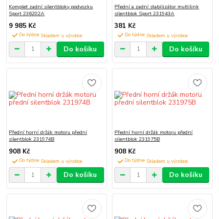
Komplet zadní silentbloky podvozku
Přední a zadní stabilizátor multilink
Sport 236202A
silentblok Sport 231943A
9 985 Kč
381 Kč
Do týdne
Do týdne
Do košíku
Do košíku
Přední horní držák motoru přední
Přední horní držák motoru přední
silentblok 231974B
silentblok 231975B
908 Kč
908 Kč
Do týdne
Do týdne
Do košíku
Do košíku