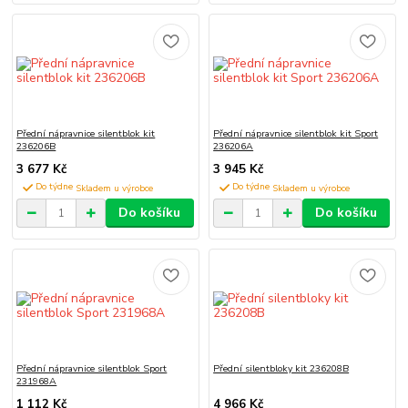
Přední nápravnice silentblok kit
Přední nápravnice silentblok kit Sport
236206B
236206A
3 677 Kč
3 945 Kč
Do týdne
Do týdne
Do košíku
Do košíku
Přední nápravnice silentblok Sport
Přední silentbloky kit 236208B
231968A
1 112 Kč
4 966 Kč