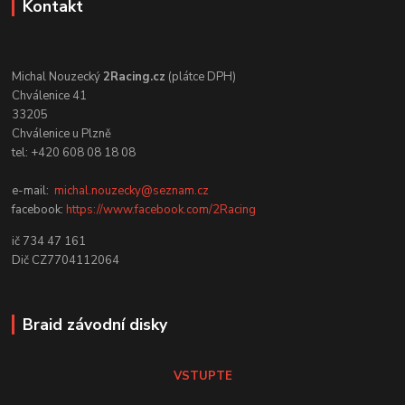
Kontakt
Michal Nouzecký
2Racing.cz
(plátce DPH)
Chválenice 41
33205
Chválenice u Plzně
tel: +420 608 08 18 08
e-mail:
michal.nouzecky@seznam.cz
facebook:
https://www.facebook.com/2Racing
ič 734 47 161
Dič CZ7704112064
Braid závodní disky
VSTUPTE