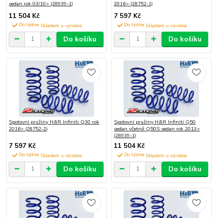
sedan rok 03/10> (28939-1)
2016> (28752-1)
11 504 Kč
7 597 Kč
Do týdne
Do týdne
Do košíku
Do košíku
Spotovní pružiny H&R Infiniti Q30 rok
Spotovní pružiny H&R Infiniti Q50
2016> (28752-2)
sedan včetně Q50S sedan rok 2013>
(28939-1)
7 597 Kč
11 504 Kč
Do týdne
Do týdne
Do košíku
Do košíku