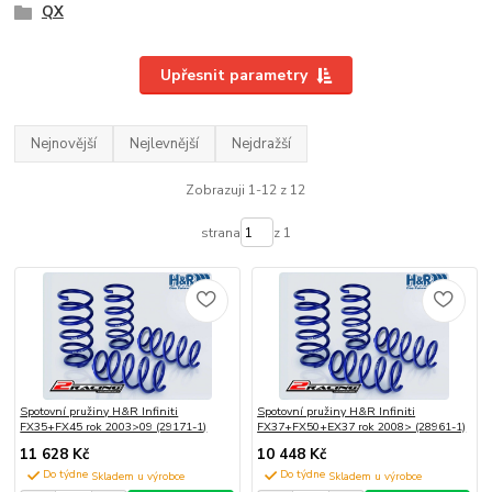
QX
Upřesnit parametry
Nejnovější
Nejlevnější
Nejdražší
Zobrazuji 1-12 z 12
strana
z 1
Spotovní pružiny H&R Infiniti
Spotovní pružiny H&R Infiniti
FX35+FX45 rok 2003>09 (29171-1)
FX37+FX50+EX37 rok 2008> (28961-1)
11 628 Kč
10 448 Kč
Do týdne
Do týdne