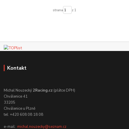
strana
z 1
Kontakt
Michal Nouzecký
2Racing.cz
(plátce DPH)
Chválenice 41
33205
Chválenice u Plzně
tel: +420 608 08 18 08
e-mail:
michal.nouzecky@seznam.cz