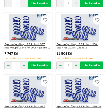
Do košíku
Do košíku
Spotovní pružiny H&R Infiniti G37
Spotovní pružiny H&R Infiniti M30d
sedan/coupé/Cabrio rok 2008> (28958-1)
sedan rok 2010> (28939-2)
7 767 Kč
11 504 Kč
Do týdne
Do týdne
Do košíku
Do košíku
Spotovní pružiny H&R Infiniti M37
Spotovní pružiny H&R Infiniti Q30 rok