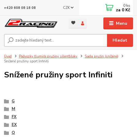
0
ks
CZK
+420 608 08 18 08
za
0 Kč
Menu
Hledat
Úvod
Podvozky tlumiče pružiny silentbloky
Sada pružin (snížené)
Snížené pružiny sport Infiniti
Snížené pružiny sport Infiniti
G
M
FX
EX
Q