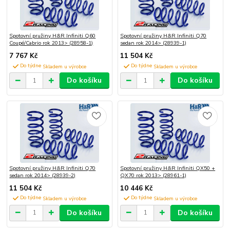
Spotovní pružiny H&R Infiniti Q60
Spotovní pružiny H&R Infiniti Q70
Coupé/Cabrio rok 2013> (28958-1)
sedan rok 2014> (28939-1)
7 767 Kč
11 504 Kč
Do týdne
Do týdne
Do košíku
Do košíku
Spotovní pružiny H&R Infiniti Q70
Spotovní pružiny H&R Infiniti QX50 +
sedan rok 2014> (28939-2)
QX70 rok 2013> (28961-1)
11 504 Kč
10 446 Kč
Do týdne
Do týdne
Do košíku
Do košíku