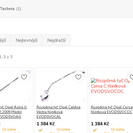
Technix
(1)
jší
Nejlevnější
Nejdražší
1-3 z 3
yč Opel Astra G
Rozpěrná tyč Opel Calibra
Rozpěrná tyč Opel Corsa
2.2009 Přední
Vectra hliníková
hliníková EVODSVOCOC
á EVODSVOAG
EVODSVOCAL
č
1 384 Kč
1 384 Kč
Do týdne
Do týdne
Do týdne