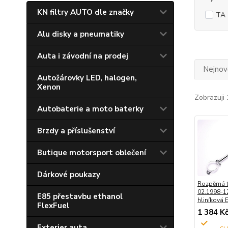
KN filtry AUTO dle značky
TA 
Alu disky a pneumatiky
Auta i závodní na prodej
Nejnově
Autožárovky LED, halogen,
Xenon
Zobrazuji 
Autobaterie a moto baterky
Brzdy a příslušenství
Butique motorsport oblečení
Dárkové poukazy
Rozpěrná t
02.1998-1
E85 přestavbu ethanol
hliníkov
FlexFuel
1 384 K
Exterier auta