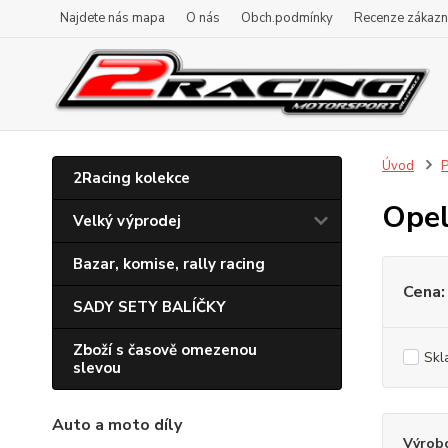
Najdete nás mapa
O nás
Obch.podmínky
Recenze zákazn
Úvod
P
2Racing kolekce
Ope
Velký výprodej
Bazar, komise, rally racing
Cena:
SADY SETY BALÍČKY
Zboží s časově omezenou
Skl
slevou
Auto a moto díly
Výrob