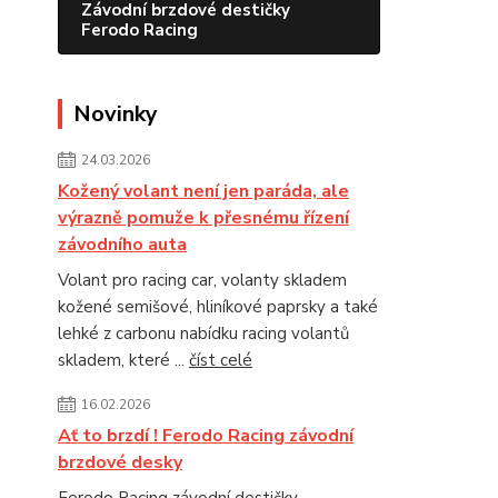
Závodní brzdové destičky
Ferodo Racing
Novinky
24.03.2026
Kožený volant není jen paráda, ale
výrazně pomuže k přesnému řízení
závodního auta
Volant pro racing car, volanty skladem
kožené semišové, hliníkové paprsky a také
lehké z carbonu nabídku racing volantů
skladem, které ...
číst celé
16.02.2026
Ať to brzdí ! Ferodo Racing závodní
brzdové desky
Ferodo Racing závodní destičky