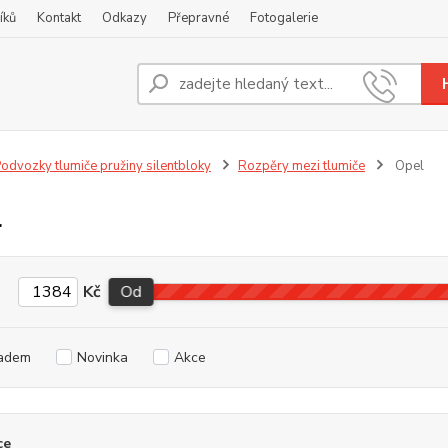
íků
Kontakt
Odkazy
Přepravné
Fotogalerie
Nevíte
+420
odvozky tlumiče pružiny silentbloky
Rozpěry mezi tlumiče
Opel
l
Kč
Od
adem
Novinka
Akce
ce