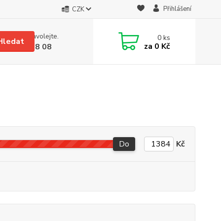
Přihlášení
CZK
 si rady? Zavolejte.
0
ks
Hledat
za
0 Kč
 608 08 18 08
Do
Kč