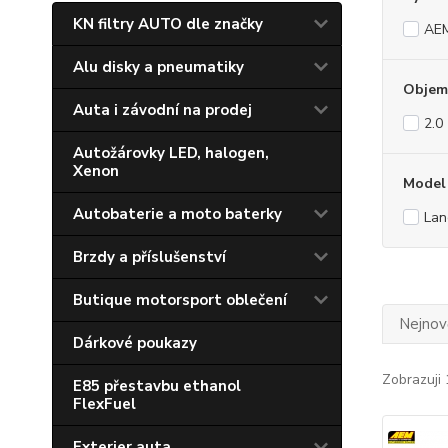
KN filtry AUTO dle značky
AE
Alu disky a pneumatiky
Objem
Auta i závodní na prodej
2.0
Autožárovky LED, halogen,
Xenon
Model
Autobaterie a moto baterky
Lan
Brzdy a příslušenství
Butique motorsport oblečení
Nejnově
Dárkové poukazy
Zobrazuji 
E85 přestavbu ethanol
FlexFuel
Exterier auta