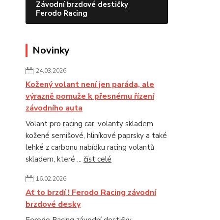
Závodní brzdové destičky
Ferodo Racing
Novinky
24.03.2026
Kožený volant není jen paráda, ale
výrazně pomuže k přesnému řízení
závodního auta
Volant pro racing car, volanty skladem
kožené semišové, hliníkové paprsky a také
lehké z carbonu nabídku racing volantů
skladem, které ...
číst celé
16.02.2026
Ať to brzdí ! Ferodo Racing závodní
brzdové desky
Ferodo Racing závodní destičky