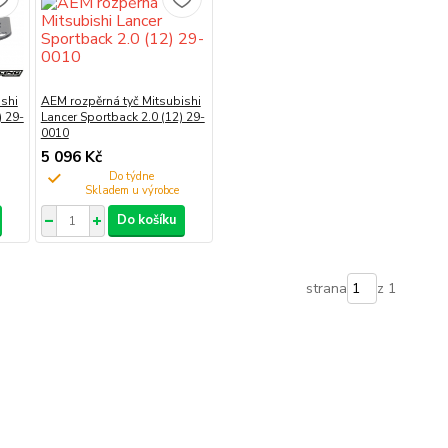
shi
AEM rozpěrná tyč Mitsubishi
) 29-
Lancer Sportback 2.0 (12) 29-
0010
5 096 Kč
Do týdne
Do košíku
strana
z 1