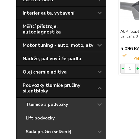
Interier auta, vybavení
Měřící přístroje,
autodiagnostika
AEM rozpěr
Lancer 2.0
Motor tuning - auto, moto, atv
5 096 K
Nádrže, palivová čerpadla
Olej chemie aditiva
Podvozky tlumiče pružiny
silentbloky
Tlumiče a podvozky
Lift podvozky
Sada pružin (snížené)