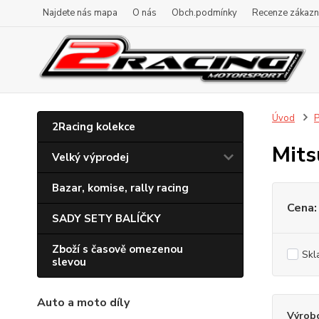
Najdete nás mapa
O nás
Obch.podmínky
Recenze zákazn
Úvod
P
2Racing kolekce
Mits
Velký výprodej
Bazar, komise, rally racing
Cena:
SADY SETY BALÍČKY
Zboží s časově omezenou
Skl
slevou
Auto a moto díly
Výrob