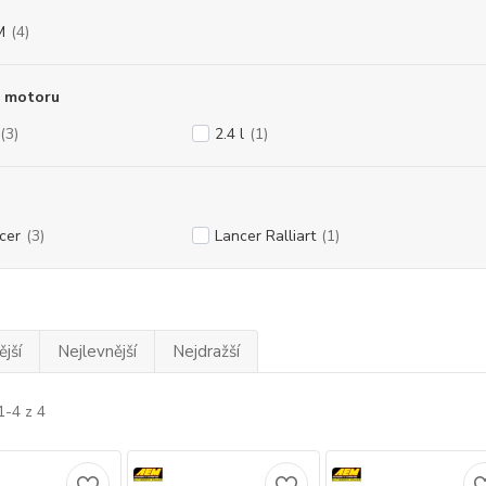
M
(4)
 motoru
(3)
2.4 l
(1)
cer
(3)
Lancer Ralliart
(1)
jší
Nejlevnější
Nejdražší
1-4 z 4