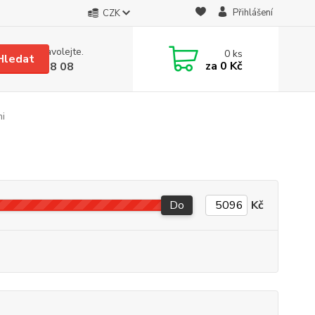
Přihlášení
CZK
 si rady? Zavolejte.
0
ks
Hledat
za
0 Kč
 608 08 18 08
hi
Do
Kč