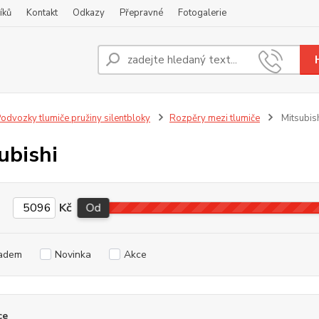
íků
Kontakt
Odkazy
Přepravné
Fotogalerie
Nevíte
+420
odvozky tlumiče pružiny silentbloky
Rozpěry mezi tlumiče
Mitsubis
ubishi
Kč
Od
adem
Novinka
Akce
ce