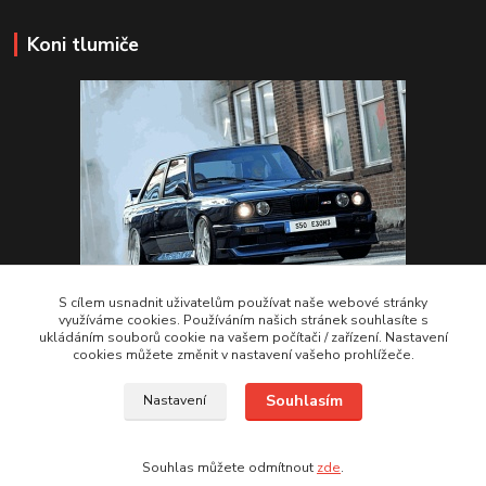
Koni tlumiče
S cílem usnadnit uživatelům používat naše webové stránky
využíváme cookies. Používáním našich stránek souhlasíte s
ukládáním souborů cookie na vašem počítači / zařízení. Nastavení
VSTUPTE Koni tlumiče
cookies můžete změnit v nastavení vašeho prohlížeče.
Souhlasím
Nastavení
by 2Racing.cz 2012-2026
Souhlas můžete odmítnout
zde
.