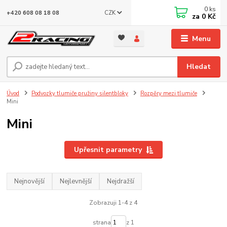
0
ks
CZK
+420 608 08 18 08
za
0 Kč
Menu
Hledat
Úvod
Podvozky tlumiče pružiny silentbloky
Rozpěry mezi tlumiče
Mini
Mini
Upřesnit parametry
Nejnovější
Nejlevnější
Nejdražší
Zobrazuji 1-4 z 4
strana
z 1