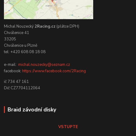
Michal Nouzecký
2Racing.cz
(plátce DPH)
Chválenice 41
33205
Chválenice u Plzně
tel: +420 608 08 18 08
e-mail:
michal.nouzecky@seznam.cz
facebook:
https://www.facebook.com/2Racing
ič 734 47 161
Dič CZ7704112064
Braid závodní disky
VSTUPTE