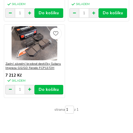
SKLADEM
SKLADEM
Do košíku
Do košíku
Zadní závodní brzdové destičky Subaru
Impreza GG/GD Ferodo FCP1372H
7 212 Kč
SKLADEM
Do košíku
strana
z 1