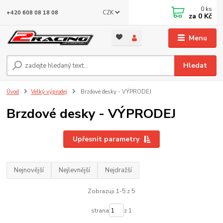
0
ks
CZK
+420 608 08 18 08
za
0 Kč
Menu
Hledat
Úvod
Velký výprodej
Brzdové desky - VÝPRODEJ
Brzdové desky - VÝPRODEJ
Upřesnit parametry
Nejnovější
Nejlevnější
Nejdražší
Zobrazuji 1-5 z 5
strana
z 1