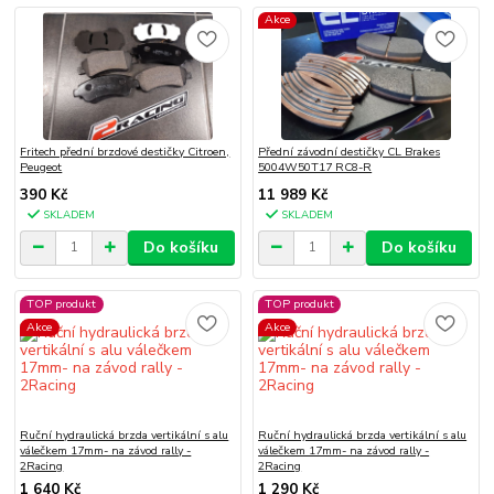
Akce
Fritech přední brzdové destičky Citroen,
Přední závodní destičky CL Brakes
Peugeot
5004W50T17 RC8-R
390 Kč
11 989 Kč
SKLADEM
SKLADEM
Do košíku
Do košíku
TOP produkt
TOP produkt
Akce
Akce
Ruční hydraulická brzda vertikální s alu
Ruční hydraulická brzda vertikální s alu
válečkem 17mm- na závod rally -
válečkem 17mm- na závod rally -
2Racing
2Racing
1 640 Kč
1 290 Kč