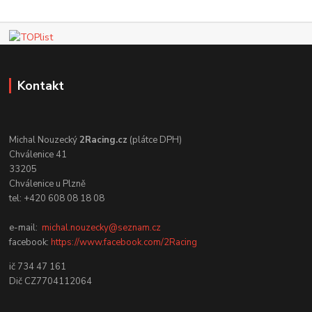
Kontakt
Michal Nouzecký
2Racing.cz
(plátce DPH)
Chválenice 41
33205
Chválenice u Plzně
tel: +420 608 08 18 08
e-mail:
michal.nouzecky@seznam.cz
facebook:
https://www.facebook.com/2Racing
ič 734 47 161
Dič CZ7704112064