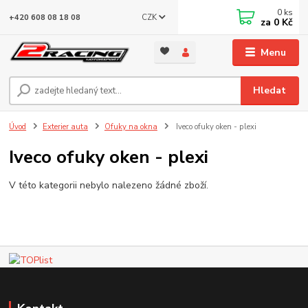
0
ks
CZK
+420 608 08 18 08
za
0 Kč
Menu
Hledat
Úvod
Exterier auta
Ofuky na okna
Iveco ofuky oken - plexi
Iveco ofuky oken - plexi
V této kategorii nebylo nalezeno žádné zboží.