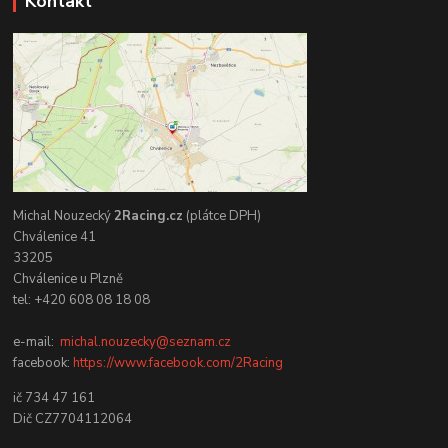
Kontakt
Michal Nouzecký
2Racing.cz
(plátce DPH)
Chválenice 41
33205
Chválenice u Plzně
tel: +420 608 08 18 08
e-mail:
michal.nouzecky@seznam.cz
facebook:
https://www.facebook.com/2Racing
ič 734 47 161
Dič CZ7704112064