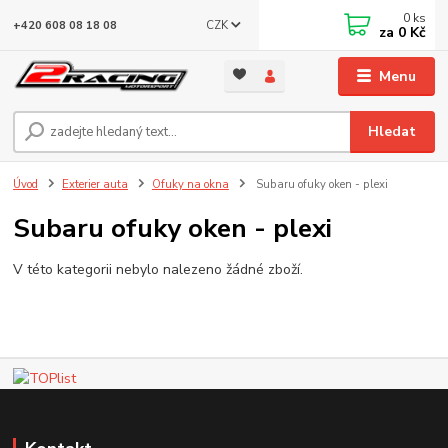
0
ks
CZK
+420 608 08 18 08
za
0 Kč
Menu
Hledat
Úvod
Exterier auta
Ofuky na okna
Subaru ofuky oken - plexi
Subaru ofuky oken - plexi
V této kategorii nebylo nalezeno žádné zboží.