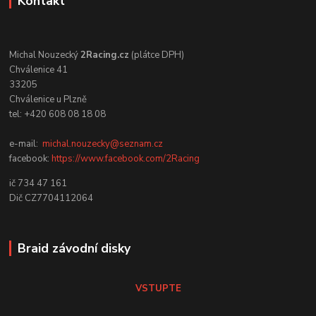
Kontakt
Michal Nouzecký
2Racing.cz
(plátce DPH)
Chválenice 41
33205
Chválenice u Plzně
tel: +420 608 08 18 08
e-mail:
michal.nouzecky@seznam.cz
facebook:
https://www.facebook.com/2Racing
ič 734 47 161
Dič CZ7704112064
Braid závodní disky
VSTUPTE