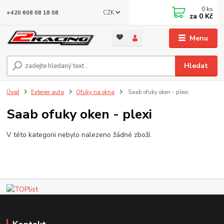
0
ks
CZK
+420 608 08 18 08
za
0 Kč
Menu
Hledat
Úvod
Exterier auta
Ofuky na okna
Saab ofuky oken - plexi
Saab ofuky oken - plexi
V této kategorii nebylo nalezeno žádné zboží.