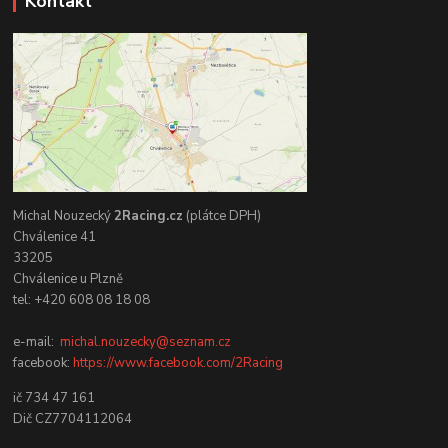
Kontakt
Michal Nouzecký
2Racing.cz
(plátce DPH)
Chválenice 41
33205
Chválenice u Plzně
tel: +420 608 08 18 08
e-mail:
michal.nouzecky@seznam.cz
facebook:
https://www.facebook.com/2Racing
ič 734 47 161
Dič CZ7704112064