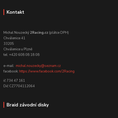
Kontakt
Michal Nouzecký
2Racing.cz
(plátce DPH)
Chválenice 41
33205
Chválenice u Plzně
tel: +420 608 08 18 08
e-mail:
michal.nouzecky@seznam.cz
facebook:
https://www.facebook.com/2Racing
ič 734 47 161
Dič CZ7704112064
Braid závodní disky