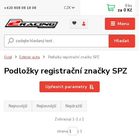
0
ks
CZK
+420 608 08 18 08
za
0 Kč
Menu
Hledat
Úvod
Exterier auta
Podložky registrační značky SPZ
Podložky registrační značky SPZ
Upřesnit parametry
Nejnovější
Nejlevnější
Nejdražší
Zobrazuji 1-1 z 1
strana
z 1