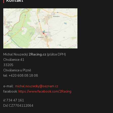
Kontakt
Michal Nouzecký
2Racing.cz
(plátce DPH)
Chválenice 41
33205
Chválenice u Plzně
tel: +420 608 08 18 08
e-mail:
michal.nouzecky@seznam.cz
facebook:
https://www.facebook.com/2Racing
ič 734 47 161
Dič CZ7704112064