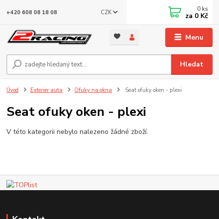
0
ks
CZK
+420 608 08 18 08
za
0 Kč
Menu
Hledat
Úvod
Exterier auta
Ofuky na okna
Seat ofuky oken - plexi
Seat ofuky oken - plexi
V této kategorii nebylo nalezeno žádné zboží.