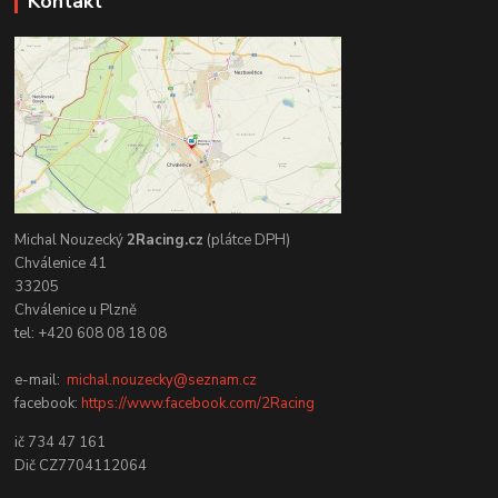
Kontakt
Michal Nouzecký
2Racing.cz
(plátce DPH)
Chválenice 41
33205
Chválenice u Plzně
tel: +420 608 08 18 08
e-mail:
michal.nouzecky@seznam.cz
facebook:
https://www.facebook.com/2Racing
ič 734 47 161
Dič CZ7704112064