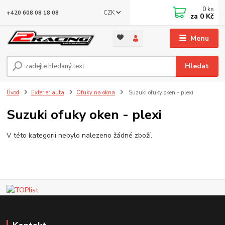
0
ks
CZK
+420 608 08 18 08
za
0 Kč
Menu
Hledat
Úvod
Exterier auta
Ofuky na okna
Suzuki ofuky oken - plexi
Suzuki ofuky oken - plexi
V této kategorii nebylo nalezeno žádné zboží.