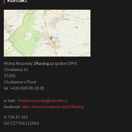
Kontakt
Michal Nouzecký
2Racing.cz
(plátce DPH)
Chválenice 41
33205
Chválenice u Plzně
tel: +420 608 08 18 08
e-mail:
michal.nouzecky@seznam.cz
facebook:
https://www.facebook.com/2Racing
ič 734 47 161
Dič CZ7704112064