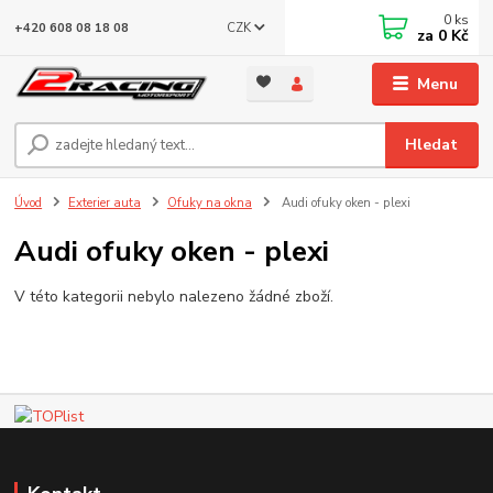
0
ks
CZK
+420 608 08 18 08
za
0 Kč
Menu
Hledat
Úvod
Exterier auta
Ofuky na okna
Audi ofuky oken - plexi
Audi ofuky oken - plexi
V této kategorii nebylo nalezeno žádné zboží.