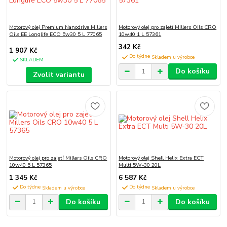
Motorový olej Premium Nanodrive Millers
Motorový olej pro zajetí Millers Oils CRO
Oils EE Longlife ECO 5w30 5 L 77065
10w40 1 L 57361
342 Kč
1 907 Kč
Do týdne
SKLADEM
Do košíku
Zvolit variantu
Motorový olej pro zajetí Millers Oils CRO
Motorový olej Shell Helix Extra ECT
10w40 5 L 57365
Multi 5W-30 20L
1 345 Kč
6 587 Kč
Do týdne
Do týdne
Do košíku
Do košíku