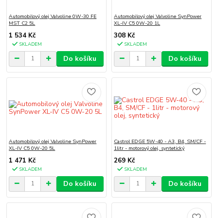
Automobilový olej Valvoline 0W-30 FE
Automobilový olej Valvoline SynPower
MST C2 5L
XL-IV C5 0W-20 1L
1 534 Kč
308 Kč
SKLADEM
SKLADEM
Do košíku
Do košíku
Automobilový olej Valvoline SynPower
Castrol EDGE 5W-40 - A3, B4, SM/CF -
XL-IV C5 0W-20 5L
1litr - motorový olej, syntetický
1 471 Kč
269 Kč
SKLADEM
SKLADEM
Do košíku
Do košíku