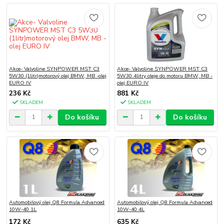
Akce- Valvoline SYNPOWER MST C3
Akce- Valvoline SYNPOWER MST C3
5W30 (1litr)motorový olej BMW, MB -olej
5W30 4litry oleje do motoru BMW, MB -
EURO IV
olej EURO IV
236 Kč
881 Kč
SKLADEM
SKLADEM
Do košíku
Do košíku
Automobilový olej Q8 Formula Advanced
Automobilový olej Q8 Formula Advanced
10W-40 1L
10W-40 4L
172 Kč
635 Kč