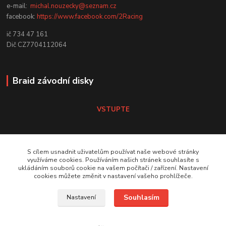
e-mail:
michal.nouzecky@seznam.cz
facebook:
https://www.facebook.com/2Racing
ič 734 47 161
Dič CZ7704112064
Braid závodní disky
VSTUPTE
Koni tlumiče
S cílem usnadnit uživatelům používat naše webové stránky
využíváme cookies. Používáním našich stránek souhlasíte s
ukládáním souborů cookie na vašem počítači / zařízení. Nastavení
VSTUPTE Koni tlumiče
cookies můžete změnit v nastavení vašeho prohlížeče.
Souhlasím
Nastavení
by 2Racing.cz 2012-2026