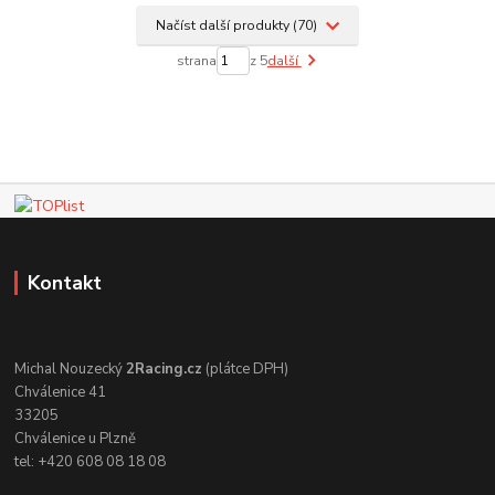
Načíst další produkty (70)
strana
z 5
další
Kontakt
Michal Nouzecký
2Racing.cz
(plátce DPH)
Chválenice 41
33205
Chválenice u Plzně
tel: +420 608 08 18 08