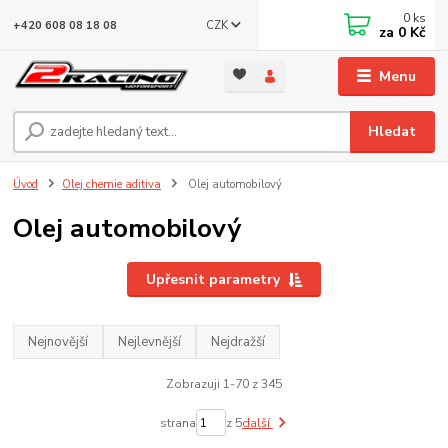
0
ks
CZK
+420 608 08 18 08
za
0 Kč
Menu
Hledat
Úvod
Olej chemie aditiva
Olej automobilový
Olej automobilový
Upřesnit parametry
Nejnovější
Nejlevnější
Nejdražší
Zobrazuji 1-70 z 345
strana
z 5
další