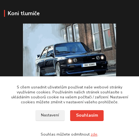
Koni tlumiče
S cílem usnadnit uživatelům používat naše webové stránky
využíváme cookies. Používáním našich stránek souhlasíte s
ukládáním souborů cookie na vašem počítači / zařízení. Nastavení
VSTUPTE Koni tlumiče
cookies můžete změnit v nastavení vašeho prohlížeče.
Souhlasím
Nastavení
by 2Racing.cz 2012-2026
Souhlas můžete odmítnout
zde
.