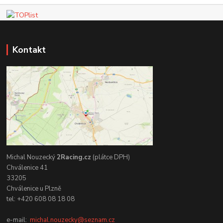
Kontakt
Michal Nouzecký
2Racing.cz
(plátce DPH)
Chválenice 41
33205
Chválenice u Plzně
tel: +420 608 08 18 08
e-mail:
michal.nouzecky@seznam.cz