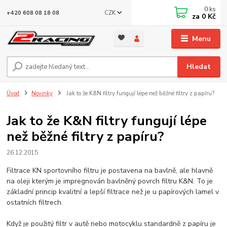
0
ks
CZK
+420 608 08 18 08
za
0 Kč
Menu
Hledat
Úvod
Novinky
Jak to že K&N filtry fungují lépe než běžné filtry z papíru?
Jak to že K&N filtry fungují lépe
než běžné filtry z papíru?
26.12.2015
Filtrace KN sportovního filtru je postavena na bavlně, ale hlavně
na oleji kterým je impregnován bavlněný povrch filtru K&N. To je
základní princip kvalitní a lepší filtrace než je u papírových lamel v
ostatních filtrech.
Když je použitý filtr v autě nebo motocyklu standardně z papíru je