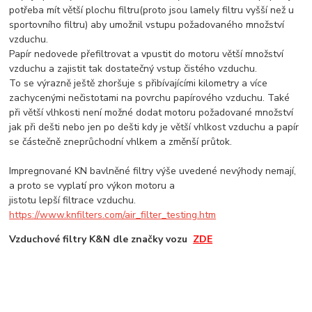
potřeba mít větší plochu filtru(proto jsou lamely filtru vyšší než u
sportovního filtru) aby umožnil vstupu požadovaného množství
vzduchu.
Papír nedovede přefiltrovat a vpustit do motoru větší množství
vzduchu a zajistit tak dostatečný vstup čistého vzduchu.
To se výrazně ještě zhoršuje s přibívajícími kilometry a více
zachycenými nečistotami na povrchu papírového vzduchu. Také
při větší vlhkosti není možné dodat motoru požadované množství
jak při dešti nebo jen po dešti kdy je větší vhlkost vzduchu a papír
se částečně zneprůchodní vhlkem a změnší průtok.
Impregnované KN bavlněné filtry výše uvedené nevýhody nemají,
a proto se vyplatí pro výkon motoru a
jistotu lepší filtrace vzduchu.
https://www.knfilters.com/air_filter_testing.htm
Vzduchové filtry K&N dle značky vozu
ZDE